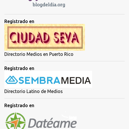
c
o
m
e
Registrado en
n
t
a
r
i
o
Directorio Medios en Puerto Rico
Registrado en
Directorio Latino de Medios
Registrado en