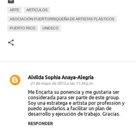
ARTE
ARTÍCULOS
ASOCIACIÓN PUERTORRIQUEÑA DE ARTISTAS PLÁSTICOS
PUERTO RICO
UNESCO
Alvilda Sophia Anaya-Alegría
C
21 de mayo de 2015 a las 11:34 p.m.
o
Me Encarta su ponencia y me gustaria ser
considerada para ser parte de este group.
m
Soy una estratega e artista por profession y
e
puedo ayudarlos a facilitar un plan de
desarrollo y ejecución de trabajo. Gracias.
n
t
RESPONDER
a