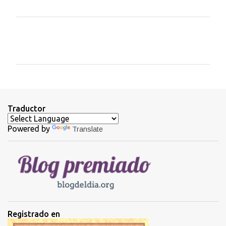
C
o
m
e
n
t
Traductor
a
Powered by
Translate
r
i
o
s
Registrado en