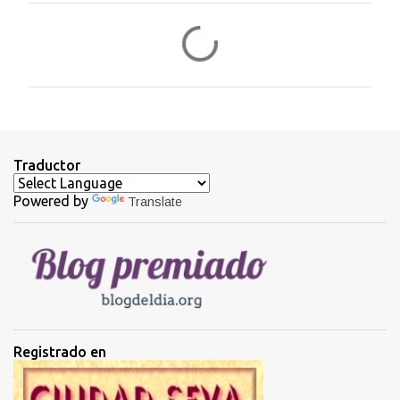
C
o
m
e
n
t
Traductor
a
Powered by
Translate
r
i
o
s
Registrado en