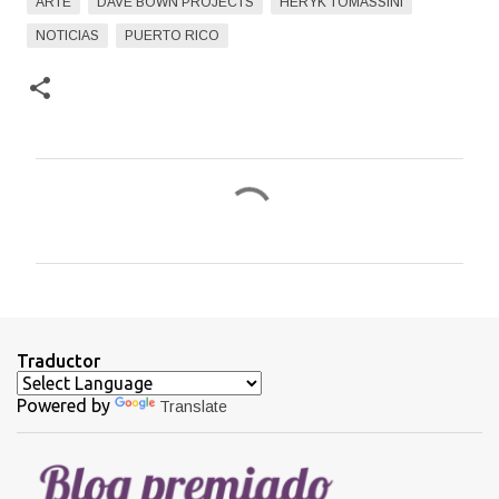
ARTE
DAVE BOWN PROJECTS
HERYK TOMASSINI
NOTICIAS
PUERTO RICO
C
o
m
e
n
t
Traductor
a
Powered by
Translate
r
i
o