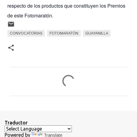
respecto de los productos que constituyen los Premios
de este Fotomaratón.
CONVOCATORIAS
FOTOMARATÓN
GUAYANILLA
C
o
m
e
n
t
Traductor
a
Powered by
Translate
r