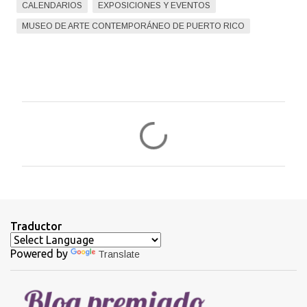
CALENDARIOS
EXPOSICIONES Y EVENTOS
MUSEO DE ARTE CONTEMPORÁNEO DE PUERTO RICO
C
o
m
e
n
t
Traductor
a
Powered by
Translate
r
i
o