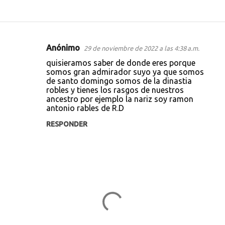
Anónimo
29 de noviembre de 2022 a las 4:38 a.m.
C
quisieramos saber de donde eres porque
o
somos gran admirador suyo ya que somos
de santo domingo somos de la dinastia
m
robles y tienes los rasgos de nuestros
e
ancestro por ejemplo la nariz soy ramon
antonio rables de R.D
n
t
RESPONDER
a
r
i
o
s