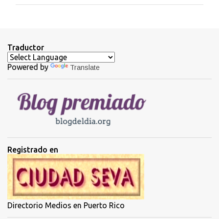
m
e
n
t
Traductor
a
Powered by
Translate
r
i
o
s
Registrado en
Directorio Medios en Puerto Rico