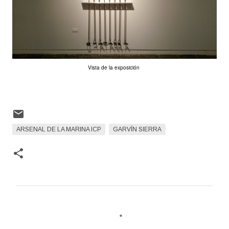
Vista de la exposición
ARSENAL DE LA MARINA ICP
GARVÍN SIERRA
C
o