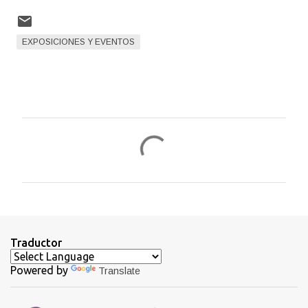
EXPOSICIONES Y EVENTOS
C
o
m
e
n
t
Traductor
a
Powered by
Translate
r
i