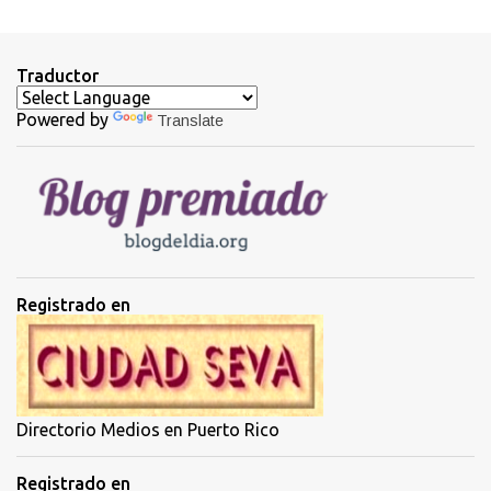
e
n
t
Traductor
a
Powered by
Translate
r
i
o
s
Registrado en
Directorio Medios en Puerto Rico
Registrado en