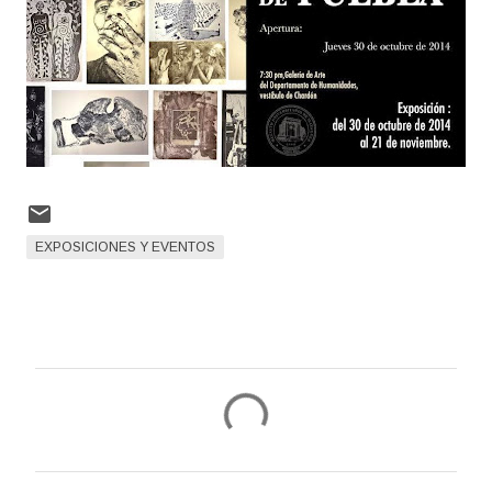
EXPOSICIONES Y EVENTOS
C
o
m