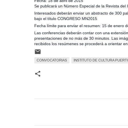
Fecha: 18 de abril de 2015
Se publicará un Número Especial de la Revista del I
Interesados deberán enviar un abstracto de 300 p
bajo el título CONGRESO MN2015
Fecha límite para enviar el resumen: 15 de enero d
Las conferencias deberán contar con una extensión 
presentaciones de no más de 30 minutos. Las imág
recibidos los resúmenes se procederá a orientar en 
CONVOCATORIAS
INSTITUTO DE CULTURA PUER
C
o
m