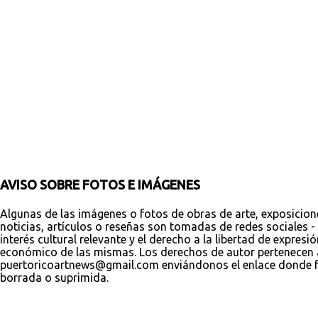
e
n
t
a
r
i
o
s
AVISO SOBRE FOTOS E IMÁGENES
Algunas de las imágenes o fotos de obras de arte, exposicion
noticias, artículos o reseñas son tomadas de redes sociales - 
interés cultural relevante y el derecho a la libertad de expres
económico de las mismas. Los derechos de autor pertenecen a s
puertoricoartnews@gmail.com enviándonos el enlace donde fue
borrada o suprimida.