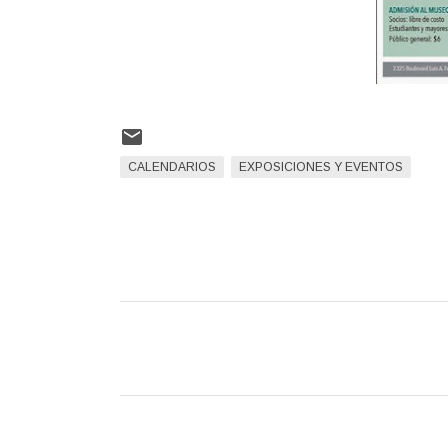
CALENDARIOS
EXPOSICIONES Y EVENTOS
C
o
m
e
n