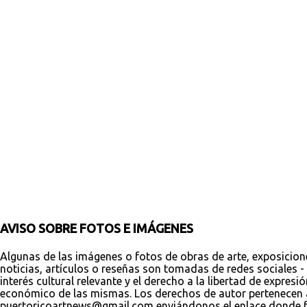
t
a
r
i
o
s
AVISO SOBRE FOTOS E IMÁGENES
Algunas de las imágenes o fotos de obras de arte, exposicion
noticias, artículos o reseñas son tomadas de redes sociales - 
interés cultural relevante y el derecho a la libertad de expres
económico de las mismas. Los derechos de autor pertenecen a s
puertoricoartnews@gmail.com enviándonos el enlace donde fue