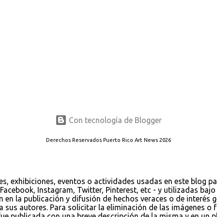
Con tecnología de Blogger
Derechos Reservados Puerto Rico Art News 2026
es, exhibiciones, eventos o actividades usadas en este blog p
Facebook, Instagram, Twitter, Pinterest, etc - y utilizadas ba
ión en la publicación y difusión de hechos veraces o de interés
us autores. Para solicitar la eliminación de las imágenes o fo
 publicada con una breve descripción de la misma y en un pla