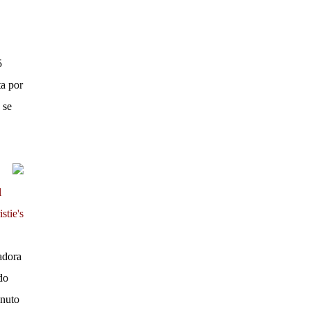
5
ta por
 se
l
stie's
adora
do
inuto