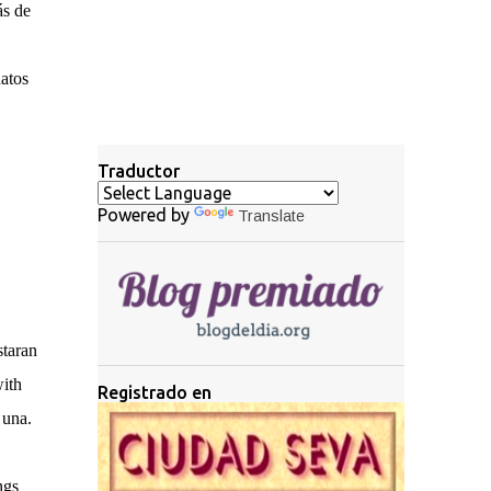
ás de
datos
Traductor
Powered by
Translate
staran
ith
Registrado en
 una.
ngs