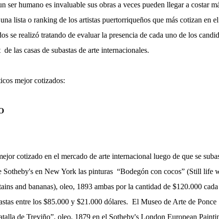
 un ser humano es invaluable sus obras a veces pueden llegar a costar m
una lista o ranking de los artistas puertorriqueños que más cotizan en el
dos se realizó tratando de evaluar la presencia de cada uno de los candi
t de las casas de subastas de arte internacionales.
ticos mejor cotizados:
O
mejor cotizado en el mercado de arte internacional luego de que se suba
 Sotheby's en New York las pinturas “Bodegón con cocos” (Still life w
tains and bananas), oleo, 1893 ambas por la cantidad de $120.000 cada
bastas entre los $85.000 y $21.000 dólares. El Museo de Arte de Ponce
talla de Treviño”, oleo, 1879 en el Sotheby's London European Painti