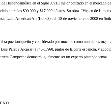
ura de Hispanoamérica en el Siglo XVIII mejor cotizado en el mercado de
endido entre los $90.000 y $17.000 dólares. Su obra “Virgen de la merc
basta Latin American Art (Lot 63) del 18 de noviembre de 2008 en Soth
rtista puertorriqueño y considerado por muchos como uno de los mejor
Luis Paret y Alcázar (1746-1799), pintor de la corte española, y adoptó
 carrera Campeche demostró igualmente ser un experto pintando temas
UEÑO