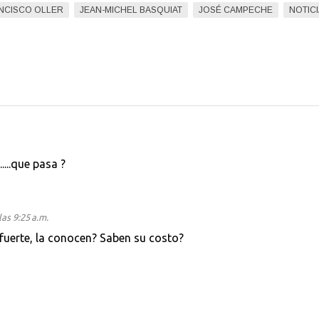
NCISCO OLLER
JEAN-MICHEL BASQUIAT
JOSÉ CAMPECHE
NOTIC
....que pasa ?
las 9:25 a.m.
lafuerte, la conocen? Saben su costo?