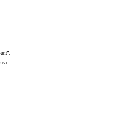
unt”,
casa