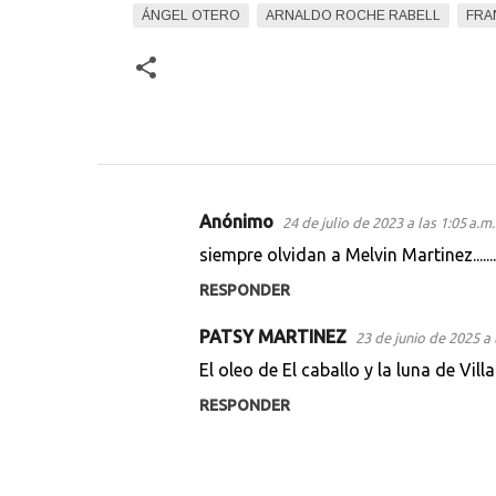
ÁNGEL OTERO
ARNALDO ROCHE RABELL
FRA
Anónimo
24 de julio de 2023 a las 1:05 a.m.
C
siempre olvidan a Melvin Martinez........
o
RESPONDER
m
e
PATSY MARTINEZ
23 de junio de 2025 a 
n
El oleo de El caballo y la luna de Vil
t
RESPONDER
a
r
i