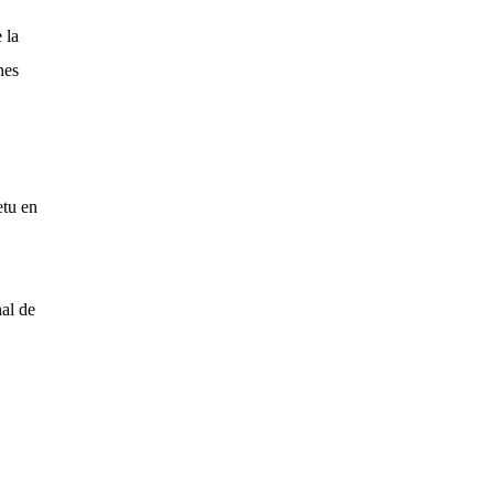
 la
nes
etu en
nal de